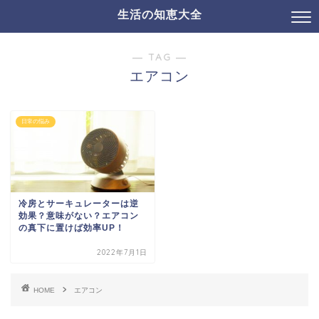
生活の知恵大全
― TAG ―
エアコン
日常の悩み
冷房とサーキュレーターは逆
効果？意味がない？エアコン
の真下に置けば効率UP！
2022年7月1日
HOME
エアコン