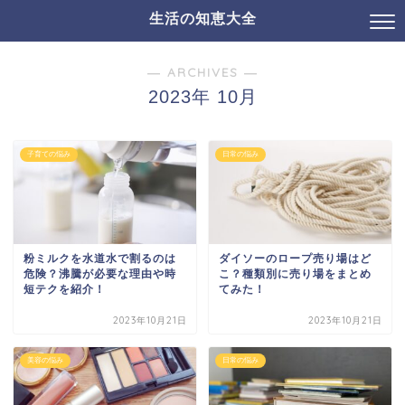
生活の知恵大全
― ARCHIVES ―
2023年 10月
子育ての悩み
日常の悩み
粉ミルクを水道水で割るのは
ダイソーのロープ売り場はど
危険？沸騰が必要な理由や時
こ？種類別に売り場をまとめ
短テクを紹介！
てみた！
2023年10月21日
2023年10月21日
美容の悩み
日常の悩み