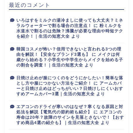
最近のコメント
いろはすをミルクの湯冷ましに使っても大丈夫？ミネ
ラルウォーターで割る場合の注意点！
に
粉ミルクを
水道水で割るのは危険？沸騰が必要な理由や時短テク
を紹介！｜生活の知恵大全
より
韓国コスメが怖い？信用できないと言われる3つの理
由を解説！【安全なブランド3選も】
に
メイクは何
歳から始める？小学生や中学生からメイクを始める子
の割合を調査！｜生活の知恵大全
より
日焼け止めが服につくのをどうにかしたい！簡単な落
とし方や服につかない方法をご紹介！
に
アームカバ
ーと日焼け止めはどっちがいい？日焼けしにくいおす
すめアームカバー3選｜生活の知恵大全
より
エアコンのドライが寒いのはなぜ？寒くなる原因と対
処法を解説【電気代の節約術も紹介】
に
エアコンの
寿命は20年？故障のサインを見落とさないで！【おす
すめ商品4選の紹介も】｜生活の知恵大全
より