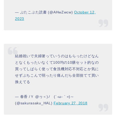
— ぶたこぶた読書 (@AHwZwcw)
October 12,
2023
結婚祝いで夫婦箸っていうのはもらったけどなん
となくもったいなくて100均の10膳セット的なの
買ってしばらく使って食洗機対応不対応とか気に
せずぶちこんで弱ったり痛んだら全部捨てて買い
換えてる
— 春香 /Ｙ @ヮ＜)ﾉ (´‐ω‐｀=)～
(@sakurasaku_HAL)
February 27, 2018