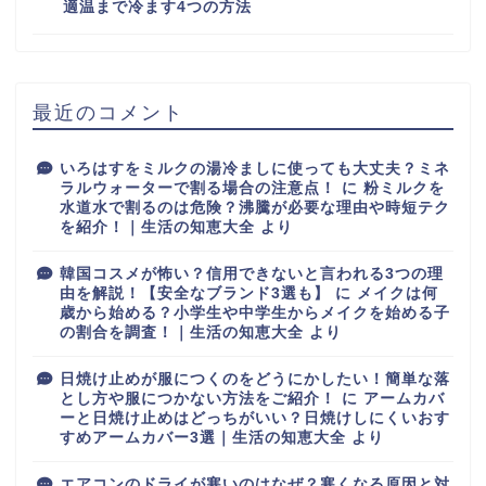
適温まで冷ます4つの方法
最近のコメント
いろはすをミルクの湯冷ましに使っても大丈夫？ミネ
ラルウォーターで割る場合の注意点！
に
粉ミルクを
水道水で割るのは危険？沸騰が必要な理由や時短テク
を紹介！｜生活の知恵大全
より
韓国コスメが怖い？信用できないと言われる3つの理
由を解説！【安全なブランド3選も】
に
メイクは何
歳から始める？小学生や中学生からメイクを始める子
の割合を調査！｜生活の知恵大全
より
日焼け止めが服につくのをどうにかしたい！簡単な落
とし方や服につかない方法をご紹介！
に
アームカバ
ーと日焼け止めはどっちがいい？日焼けしにくいおす
すめアームカバー3選｜生活の知恵大全
より
エアコンのドライが寒いのはなぜ？寒くなる原因と対