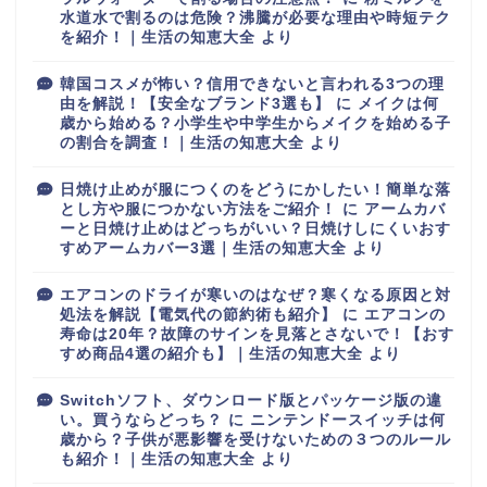
水道水で割るのは危険？沸騰が必要な理由や時短テク
を紹介！｜生活の知恵大全
より
韓国コスメが怖い？信用できないと言われる3つの理
由を解説！【安全なブランド3選も】
に
メイクは何
歳から始める？小学生や中学生からメイクを始める子
の割合を調査！｜生活の知恵大全
より
日焼け止めが服につくのをどうにかしたい！簡単な落
とし方や服につかない方法をご紹介！
に
アームカバ
ーと日焼け止めはどっちがいい？日焼けしにくいおす
すめアームカバー3選｜生活の知恵大全
より
エアコンのドライが寒いのはなぜ？寒くなる原因と対
処法を解説【電気代の節約術も紹介】
に
エアコンの
寿命は20年？故障のサインを見落とさないで！【おす
すめ商品4選の紹介も】｜生活の知恵大全
より
Switchソフト、ダウンロード版とパッケージ版の違
い。買うならどっち？
に
ニンテンドースイッチは何
歳から？子供が悪影響を受けないための３つのルール
も紹介！｜生活の知恵大全
より