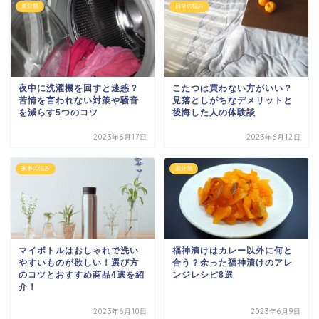
未分類
日常の悩み
夜中に洗濯機を回すと迷惑？
こたつは買わない方がいい？
苦情を言われない対策や騒音
見落としがちなデメリットと
を減らす5つのコツ
後悔した人の体験談
2023年6月17日
2023年6月12日
家事の悩み
未分類
マイボトルはおしゃれで洗い
福神漬けはカレー以外に何と
やすいものが欲しい！選び方
合う？余った福神漬けのアレ
のコツとおすすめ商品4選を紹
ンジレシピ8選
介！
2023年6月10日
2023年6月9日