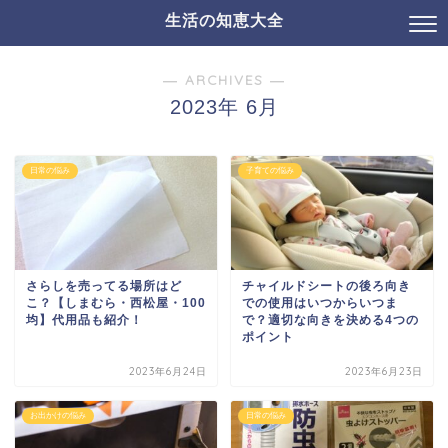
生活の知恵大全
― ARCHIVES ―
2023年 6月
日常の悩み
子育ての悩み
さらしを売ってる場所はど
チャイルドシートの後ろ向き
こ？【しまむら・西松屋・100
での使用はいつからいつま
均】代用品も紹介！
で？適切な向きを決める4つの
ポイント
2023年6月24日
2023年6月23日
お出かけの悩み
日常の悩み