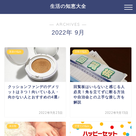
生活の知恵大全
― ARCHIVES ―
2022年 9月
美容の悩み
日常の悩み
クッションファンデのデメリ
回覧板はいらないと感じる人
ットは３つ！向いている人・
必見！角を立てずに断る方法
向かない人とおすすめの4選♪
や自治会との上手な接し方を
解説
2022年9月23日
2022年9月13日
未分類
子育ての悩み