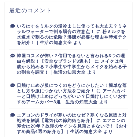
最近のコメント
いろはすをミルクの湯冷ましに使っても大丈夫？ミネ
ラルウォーターで割る場合の注意点！
に
粉ミルクを
水道水で割るのは危険？沸騰が必要な理由や時短テク
を紹介！｜生活の知恵大全
より
韓国コスメが怖い？信用できないと言われる3つの理
由を解説！【安全なブランド3選も】
に
メイクは何
歳から始める？小学生や中学生からメイクを始める子
の割合を調査！｜生活の知恵大全
より
日焼け止めが服につくのをどうにかしたい！簡単な落
とし方や服につかない方法をご紹介！
に
アームカバ
ーと日焼け止めはどっちがいい？日焼けしにくいおす
すめアームカバー3選｜生活の知恵大全
より
エアコンのドライが寒いのはなぜ？寒くなる原因と対
処法を解説【電気代の節約術も紹介】
に
エアコンの
寿命は20年？故障のサインを見落とさないで！【おす
すめ商品4選の紹介も】｜生活の知恵大全
より