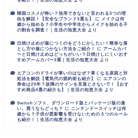
を紹介！｜生活の知恵大全
より
韓国コスメが怖い？信用できないと言われる3つの理
由を解説！【安全なブランド3選も】
に
メイクは何
歳から始める？小学生や中学生からメイクを始める子
の割合を調査！｜生活の知恵大全
より
日焼け止めが服につくのをどうにかしたい！簡単な落
とし方や服につかない方法をご紹介！
に
アームカバ
ーと日焼け止めはどっちがいい？日焼けしにくいおす
すめアームカバー3選｜生活の知恵大全
より
エアコンのドライが寒いのはなぜ？寒くなる原因と対
処法を解説【電気代の節約術も紹介】
に
エアコンの
寿命は20年？故障のサインを見落とさないで！【おす
すめ商品4選の紹介も】｜生活の知恵大全
より
Switchソフト、ダウンロード版とパッケージ版の違
い。買うならどっち？
に
ニンテンドースイッチは何
歳から？子供が悪影響を受けないための３つのルール
も紹介！｜生活の知恵大全
より