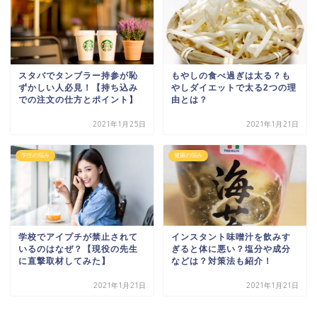
スタバでタンブラー持参が恥
もやしの食べ過ぎは太る？も
ずかしい人必見！【持ち込み
やしダイエットで太る2つの理
での注文の仕方とポイント】
由とは？
2021年1月25日
2021年1月21日
学生の悩み
健康の悩み
学校でアイプチが禁止されて
インスタント味噌汁を飲みす
いるのはなぜ？【現役の先生
ぎると体に悪い？塩分や成分
に直撃取材してみた】
などは？対策法も紹介！
2021年1月21日
2021年1月21日