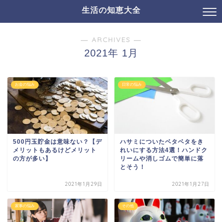
生活の知恵大全
― ARCHIVES ―
2021年 1月
お金の悩み
日常の悩み
500円玉貯金は意味ない？【デ
ハサミについたベタベタをき
メリットもあるけどメリット
れいにする方法4選！ハンドク
の方が多い】
リームや消しゴムで簡単に落
とそう！
2021年1月29日
2021年1月27日
家事の悩み
その他