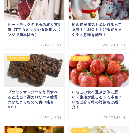
ヒートテックの毛玉の取り方4
招き猫が運気を吸い取るって
選【T字カミソリや食器用スポ
本当？ご利益を上げる置き方
ンジで簡単除去】
や手の意味を解説！
2021年1月27日
2021年1月27日
ダイエットの悩み
食べ物の悩み
ブラックサンダーを毎日食べ
いちごの食べ過ぎは体に悪
ると太る？高カロリー＆糖質
い？腹痛が起こるって本当？
のかたまりなので食べ過ぎ
いちご狩り時の対策もご紹
NG！
介！
2021年1月27日
2021年1月25日
日常の悩み
食べ物の悩み