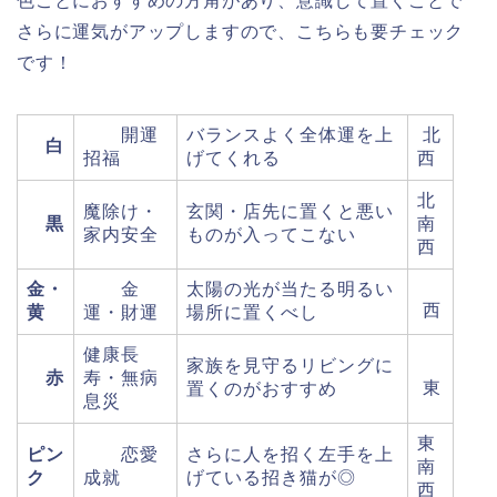
色ごとにおすすめの方角があり、意識して置くことで
さらに運気がアップしますので、こちらも要チェック
です！
開運
バランスよく全体運を上
北
白
招福
げてくれる
西
北
魔除け・
玄関・店先に置くと悪い
黒
南
家内安全
ものが入ってこない
西
金・
金
太陽の光が当たる明るい
西
黄
運・財運
場所に置くべし
健康長
家族を見守るリビングに
赤
寿・無病
東
置くのがおすすめ
息災
東
ピン
恋愛
さらに人を招く左手を上
南
ク
成就
げている招き猫が◎
西