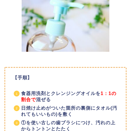
【手順】
食器用洗剤とクレンジングオイルを
1：1の
割合で
混ぜる
日焼け止めがついた箇所の裏側にタオル(汚
れてもいいもの)を敷く
①を使い古しの歯ブラシにつけ、汚れの上
からトントンとたたく