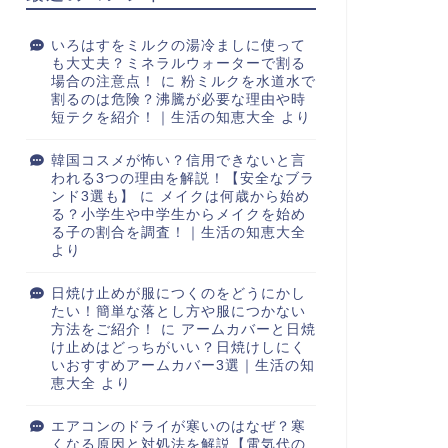
いろはすをミルクの湯冷ましに使って
も大丈夫？ミネラルウォーターで割る
場合の注意点！
に
粉ミルクを水道水で
割るのは危険？沸騰が必要な理由や時
短テクを紹介！｜生活の知恵大全
より
韓国コスメが怖い？信用できないと言
われる3つの理由を解説！【安全なブラ
ンド3選も】
に
メイクは何歳から始め
る？小学生や中学生からメイクを始め
る子の割合を調査！｜生活の知恵大全
より
日焼け止めが服につくのをどうにかし
たい！簡単な落とし方や服につかない
方法をご紹介！
に
アームカバーと日焼
け止めはどっちがいい？日焼けしにく
いおすすめアームカバー3選｜生活の知
恵大全
より
エアコンのドライが寒いのはなぜ？寒
くなる原因と対処法を解説【電気代の