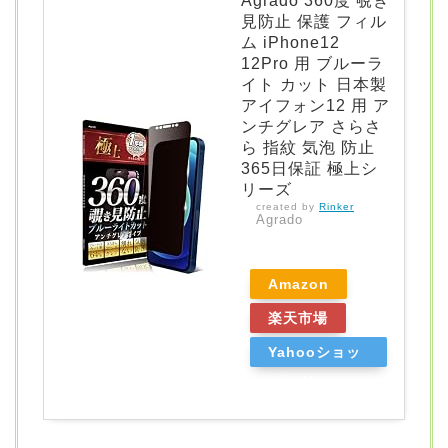
Agrado 360度 覗き
見防止 保護 フィル
ム iPhone12
12Pro 用 ブルーラ
イト カット 日本製
アイフォン12 用 ア
ンチグレア さらさ
ら 指紋 気泡 防止
365日保証 極上シ
リーズ
created by
Rinker
Agrado
Amazon
楽天市場
Yahooショッ
ピング