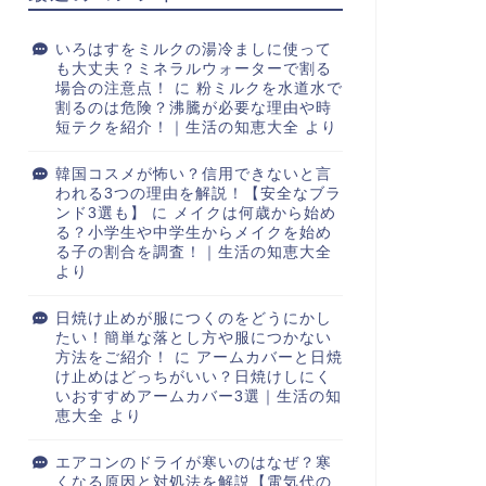
いろはすをミルクの湯冷ましに使って
も大丈夫？ミネラルウォーターで割る
場合の注意点！
に
粉ミルクを水道水で
割るのは危険？沸騰が必要な理由や時
短テクを紹介！｜生活の知恵大全
より
韓国コスメが怖い？信用できないと言
われる3つの理由を解説！【安全なブラ
ンド3選も】
に
メイクは何歳から始め
る？小学生や中学生からメイクを始め
る子の割合を調査！｜生活の知恵大全
より
日焼け止めが服につくのをどうにかし
たい！簡単な落とし方や服につかない
方法をご紹介！
に
アームカバーと日焼
け止めはどっちがいい？日焼けしにく
いおすすめアームカバー3選｜生活の知
恵大全
より
エアコンのドライが寒いのはなぜ？寒
くなる原因と対処法を解説【電気代の