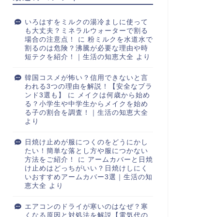
いろはすをミルクの湯冷ましに使って
も大丈夫？ミネラルウォーターで割る
場合の注意点！
に
粉ミルクを水道水で
割るのは危険？沸騰が必要な理由や時
短テクを紹介！｜生活の知恵大全
より
韓国コスメが怖い？信用できないと言
われる3つの理由を解説！【安全なブラ
ンド3選も】
に
メイクは何歳から始め
る？小学生や中学生からメイクを始め
る子の割合を調査！｜生活の知恵大全
より
日焼け止めが服につくのをどうにかし
たい！簡単な落とし方や服につかない
方法をご紹介！
に
アームカバーと日焼
け止めはどっちがいい？日焼けしにく
いおすすめアームカバー3選｜生活の知
恵大全
より
エアコンのドライが寒いのはなぜ？寒
くなる原因と対処法を解説【電気代の