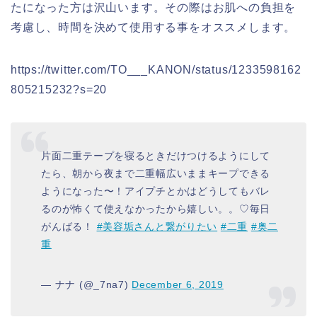
たになった方は沢山います。その際はお肌への負担を
考慮し、時間を決めて使用する事をオススメします。
https://twitter.com/TO___KANON/status/1233598162
805215232?s=20
片面二重テープを寝るときだけつけるようにして
たら、朝から夜まで二重幅広いままキープできる
ようになった〜！アイプチとかはどうしてもバレ
るのが怖くて使えなかったから嬉しい。。♡毎日
がんばる！
#美容垢さんと繋がりたい
#二重
#奥二
重
— ナナ (@_7na7)
December 6, 2019