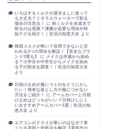
いろはすをミルクの湯冷ましに使って
も大丈夫？ミネラルウォーターで割る
場合の注意点！
に
粉ミルクを水道水で
割るのは危険？沸騰が必要な理由や時
短テクを紹介！｜生活の知恵大全
より
韓国コスメが怖い？信用できないと言
われる3つの理由を解説！【安全なブラ
ンド3選も】
に
メイクは何歳から始め
る？小学生や中学生からメイクを始め
る子の割合を調査！｜生活の知恵大全
より
日焼け止めが服につくのをどうにかし
たい！簡単な落とし方や服につかない
方法をご紹介！
に
アームカバーと日焼
け止めはどっちがいい？日焼けしにく
いおすすめアームカバー3選｜生活の知
恵大全
より
エアコンのドライが寒いのはなぜ？寒
くなる原因と対処法を解説【電気代の