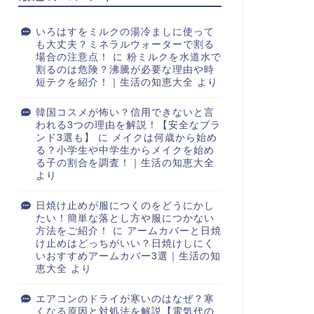
いろはすをミルクの湯冷ましに使って
も大丈夫？ミネラルウォーターで割る
場合の注意点！
に
粉ミルクを水道水で
割るのは危険？沸騰が必要な理由や時
短テクを紹介！｜生活の知恵大全
より
韓国コスメが怖い？信用できないと言
われる3つの理由を解説！【安全なブラ
ンド3選も】
に
メイクは何歳から始め
る？小学生や中学生からメイクを始め
る子の割合を調査！｜生活の知恵大全
より
日焼け止めが服につくのをどうにかし
たい！簡単な落とし方や服につかない
方法をご紹介！
に
アームカバーと日焼
け止めはどっちがいい？日焼けしにく
いおすすめアームカバー3選｜生活の知
恵大全
より
エアコンのドライが寒いのはなぜ？寒
くなる原因と対処法を解説【電気代の