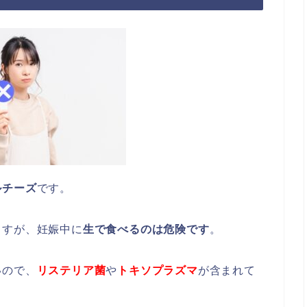
ルチーズ
です。
ますが、妊娠中に
生で食べる
のは
危険
です
。
い
ので、
リステリア菌
や
トキソプラズマ
が含まれて