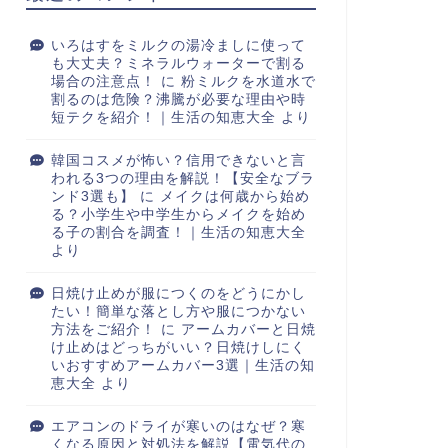
いろはすをミルクの湯冷ましに使って
も大丈夫？ミネラルウォーターで割る
場合の注意点！
に
粉ミルクを水道水で
割るのは危険？沸騰が必要な理由や時
短テクを紹介！｜生活の知恵大全
より
韓国コスメが怖い？信用できないと言
われる3つの理由を解説！【安全なブラ
ンド3選も】
に
メイクは何歳から始め
る？小学生や中学生からメイクを始め
る子の割合を調査！｜生活の知恵大全
より
日焼け止めが服につくのをどうにかし
たい！簡単な落とし方や服につかない
方法をご紹介！
に
アームカバーと日焼
け止めはどっちがいい？日焼けしにく
いおすすめアームカバー3選｜生活の知
恵大全
より
エアコンのドライが寒いのはなぜ？寒
くなる原因と対処法を解説【電気代の