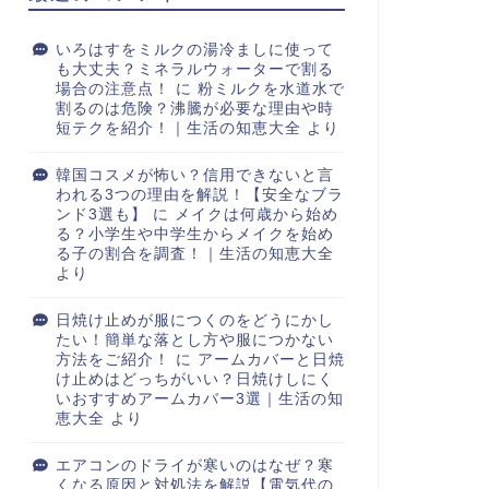
いろはすをミルクの湯冷ましに使って
も大丈夫？ミネラルウォーターで割る
場合の注意点！
に
粉ミルクを水道水で
割るのは危険？沸騰が必要な理由や時
短テクを紹介！｜生活の知恵大全
より
韓国コスメが怖い？信用できないと言
われる3つの理由を解説！【安全なブラ
ンド3選も】
に
メイクは何歳から始め
る？小学生や中学生からメイクを始め
る子の割合を調査！｜生活の知恵大全
より
日焼け止めが服につくのをどうにかし
たい！簡単な落とし方や服につかない
方法をご紹介！
に
アームカバーと日焼
け止めはどっちがいい？日焼けしにく
いおすすめアームカバー3選｜生活の知
恵大全
より
エアコンのドライが寒いのはなぜ？寒
くなる原因と対処法を解説【電気代の