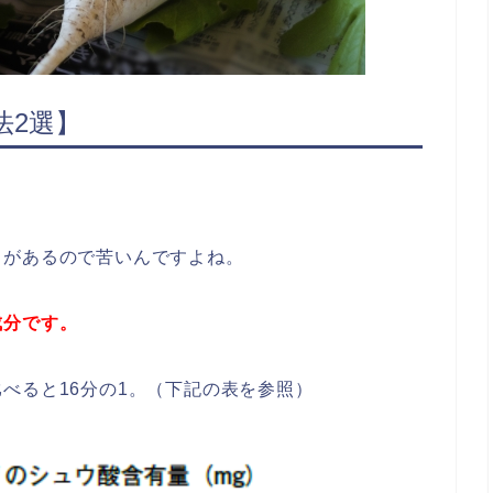
法2選】
。
クがあるので苦いんですよね。
成分です。
べると16分の1。（下記の表を参照）