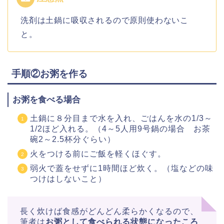
洗剤は土鍋に吸収されるので原則使わないこ
と。
手順②お粥を作る
お粥を食べる場合
土鍋に８分目まで水を入れ、ごはんを水の1/3～
1/2ほど入れる。（4～5人用9号鍋の場合 お茶
碗2～2.5杯分ぐらい）
火をつける前にご飯を軽くほぐす。
弱火で蓋をせずに1時間ほど炊く。（塩などの味
つけはしないこと）
長く炊けば食感がどんどん柔らかくなるので、
筆者は
お粥として食べられる状態になったころ