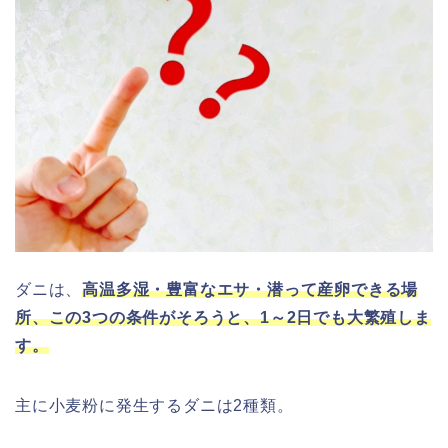
ダニは、
高温多湿・豊富なエサ・潜って産卵できる場
所、この3つの条件がそろうと、1～2日でも大繁殖しま
す。
主に小麦粉に発生するダニは
2種類。