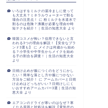
いろはすをミルクの湯冷ましに使って
も大丈夫？ミネラルウォーターで割る
場合の注意点！
に
粉ミルクを水道水で
割るのは危険？沸騰が必要な理由や時
短テクを紹介！｜生活の知恵大全
より
韓国コスメが怖い？信用できないと言
われる3つの理由を解説！【安全なブラ
ンド3選も】
に
メイクは何歳から始め
る？小学生や中学生からメイクを始め
る子の割合を調査！｜生活の知恵大全
より
日焼け止めが服につくのをどうにかし
たい！簡単な落とし方や服につかない
方法をご紹介！
に
アームカバーと日焼
け止めはどっちがいい？日焼けしにく
いおすすめアームカバー3選｜生活の知
恵大全
より
エアコンのドライが寒いのはなぜ？寒
くなる原因と対処法を解説【電気代の