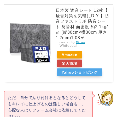
日本製 遮音シート 12枚【
騒音対策を気軽にDIY 】防
音ファストラボ 防音シー
ト 防音材 面密度 約2.1kg/
㎡ (縦30cm×横30cm 厚さ
1.2mm)1.08㎡
created by
Rinker
WhiteLeaf
Amazon
楽天市場
Yahooショッピング
ただ、自分
で貼り付けるとなるとどうして
もキレイに仕上げるのは難しい場合も…。
心配な人は
リフォーム会社に依頼してくだ
さいね。