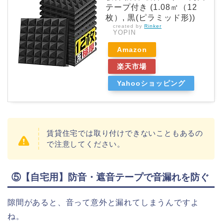
テープ付き (1.08㎡（12
枚）, 黒(ピラミッド形))
created by
Rinker
YOPIN
Amazon
楽天市場
Yahooショッピング
賃貸住宅では取り付けできないこともあるの
で注意してください。
⑤【自宅用】防音・遮音テープで音漏れを防ぐ
隙間があると、音って意外と漏れてしまうんですよ
ね。