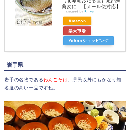
【北海道おたる産】絶品鰊
蕎麦に！【メール便対応】
created by
Rinker
Amazon
楽天市場
Yahooショッピング
岩手県
岩手の名物である
わんこそば
。県民以外にもかなり知
名度の高い一品ですね。