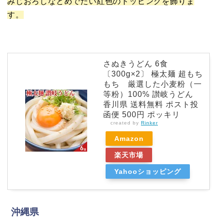
みじおろしなどめでたい紅色のトッピングを飾りま
す。
さぬきうどん 6食
〔300g×2〕 極太麺 超もち
もち 厳選した小麦粉（一
等粉）100% 讃岐うどん
香川県 送料無料 ポスト投
函便 500円 ポッキリ
created by
Rinker
Amazon
楽天市場
Yahooショッピング
沖縄県