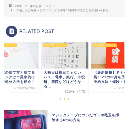
HOME
年中行事・イベント
年越しそばを食べるタイミングは何時？時間帯や地域ごとの違いも解説！
RELATED POST
行事・イベント
年中行事・イベント
年中行事・イベント
晦日は祝日じゃない！
【最新情報】ドトール福
年賀状の捨て方と捨
ス、電車、銀行、市役
袋2021の中身を予想！
タイミングは？風水
、病院などはどうな
予約方法・値段・再販...
正しい処分方法を紹
.
2020年10月2日
2020年9月
2020年11月7日
マジックテープについたゴミや毛玉を掃
除する6つの方法