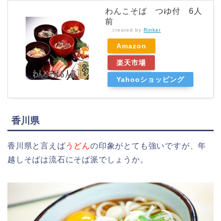
わんこそば つゆ付 6人
前
created by
Rinker
Amazon
楽天市場
Yahooショッピング
香川県
香川県と言えば
うどん
の印象がとても強いですが、年
越しそばは流石にそば派でしょうか。