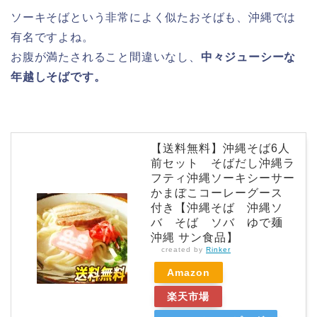
ソーキそばという非常によく似たおそばも、沖縄では
有名ですよね。
お腹が満たされること間違いなし、
中々ジューシーな
年越しそばです。
【送料無料】沖縄そば6人
前セット そばだし沖縄ラ
フティ沖縄ソーキシーサー
かまぼこコーレーグース
付き【沖縄そば 沖縄ソ
バ そば ソバ ゆで麺
沖縄 サン食品】
created by
Rinker
Amazon
楽天市場