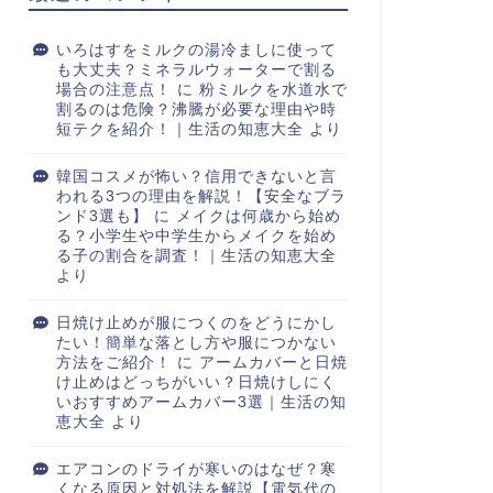
いろはすをミルクの湯冷ましに使って
も大丈夫？ミネラルウォーターで割る
場合の注意点！
に
粉ミルクを水道水で
割るのは危険？沸騰が必要な理由や時
短テクを紹介！｜生活の知恵大全
より
韓国コスメが怖い？信用できないと言
われる3つの理由を解説！【安全なブラ
ンド3選も】
に
メイクは何歳から始め
る？小学生や中学生からメイクを始め
る子の割合を調査！｜生活の知恵大全
より
日焼け止めが服につくのをどうにかし
たい！簡単な落とし方や服につかない
方法をご紹介！
に
アームカバーと日焼
け止めはどっちがいい？日焼けしにく
いおすすめアームカバー3選｜生活の知
恵大全
より
エアコンのドライが寒いのはなぜ？寒
くなる原因と対処法を解説【電気代の