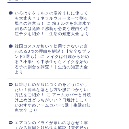
いろはすをミルクの湯冷ましに使って
も大丈夫？ミネラルウォーターで割る
場合の注意点！
に
粉ミルクを水道水で
割るのは危険？沸騰が必要な理由や時
短テクを紹介！｜生活の知恵大全
より
韓国コスメが怖い？信用できないと言
われる3つの理由を解説！【安全なブラ
ンド3選も】
に
メイクは何歳から始め
る？小学生や中学生からメイクを始め
る子の割合を調査！｜生活の知恵大全
より
日焼け止めが服につくのをどうにかし
たい！簡単な落とし方や服につかない
方法をご紹介！
に
アームカバーと日焼
け止めはどっちがいい？日焼けしにく
いおすすめアームカバー3選｜生活の知
恵大全
より
エアコンのドライが寒いのはなぜ？寒
くなる原因と対処法を解説【電気代の