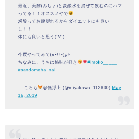
最近、美酢(みちょ)と炭酸水を混ぜて飲むのにハマ
ってる！！オススメやで
炭酸ってお腹膨れるからダイエットにも良い
し！！
体にも良いと思う(´∀`)
今度やってみて(๑•̀ㅂ•́)و✧
ちなみに、うちは桃味が好き
#imoko_____
#sandomeha_nai
— ころも
@低浮上 (@miyakawa_112830)
May
16, 2019