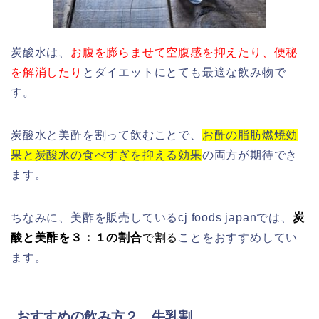
炭酸水は、
お腹を膨らませて空腹感を抑えたり、便秘
を解消したり
とダイエットにとても最適な飲み物で
す。
炭酸水と美酢を割って飲むことで、
お酢の脂肪燃焼効
果と炭酸水の食べすぎを抑える効果
の両方が期待でき
ます。
ちなみに、美酢を販売しているcj foods japanでは、
炭
酸と美酢を３：１の割合
で割る
ことをおすすめしてい
ます。
おすすめの飲み方２ 牛乳割