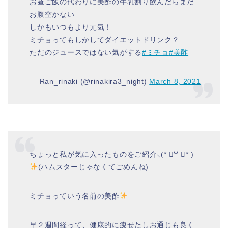
お昼ご飯の代わりに美酢の牛乳割り飲んだらまだ
お腹空かない
しかもいつもより元気！
ミチョってもしかしてダイエットドリンク？
ただのジュースではない気がする
#ミチョ
#美酢
— Ran_rinaki (@rinakira3_night)
March 8, 2021
ちょっと私が気に入ったものをご紹介⸜(* ॑꒳ ॑* )
(ハムスターじゃなくてごめんね)
ミチョっていう名前の美酢
早２週間経って、健康的に痩せたしお通じも良く