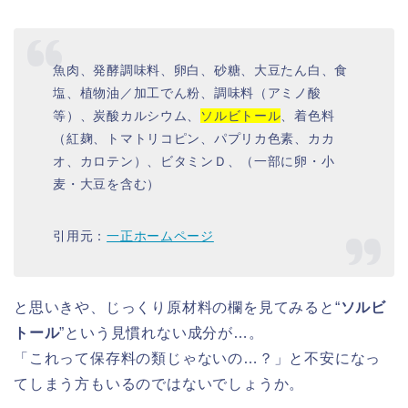
魚肉、発酵調味料、卵白、砂糖、大豆たん白、食
塩、植物油／加工でん粉、調味料（アミノ酸
等）、炭酸カルシウム、
ソルビトール
、着色料
（紅麹、トマトリコピン、パプリカ色素、カカ
オ、カロテン）、ビタミンＤ、（一部に卵・小
麦・大豆を含む）
引用元：
一正ホームページ
と思いきや、じっくり原材料の欄を見てみると“
ソルビ
トール
”という見慣れない成分が…。
「これって保存料の類じゃないの…？」と不安になっ
てしまう方もいるのではないでしょうか。