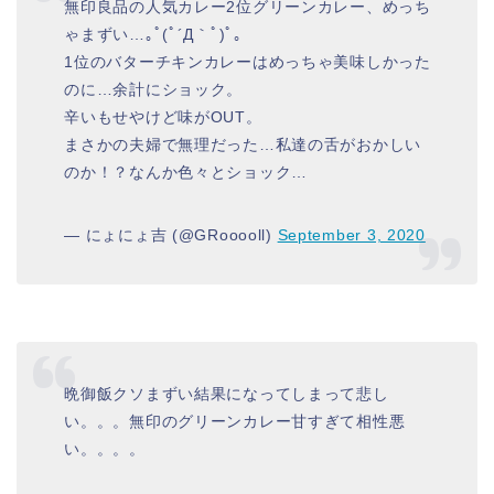
無印良品の人気カレー2位グリーンカレー、めっち
ゃまずい…｡ﾟ(ﾟ´Д｀ﾟ)ﾟ｡
1位のバターチキンカレーはめっちゃ美味しかった
のに…余計にショック。
辛いもせやけど味がOUT。
まさかの夫婦で無理だった…私達の舌がおかしい
のか！？なんか色々とショック…
— にょにょ吉 (@GRooooll)
September 3, 2020
晩御飯クソまずい結果になってしまって悲し
い。。。無印のグリーンカレー甘すぎて相性悪
い。。。。