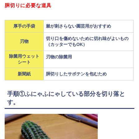
胴切りに必要な道具
厚手の手袋
棘が刺さらない園芸用がおすすめ
切り口を傷めないために切れ味がよいもの
刃物
（カッターでもOK）
除菌用ウェット
刃物の除菌用
シート
新聞紙
胴切りしたサボテンを包むため
手順①ふにゃふにゃしている部分を切り落と
す。