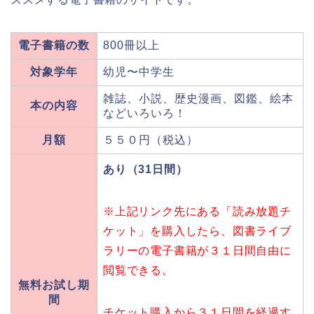
電子書籍の数
800冊以上
対象学年
幼児〜中学生
雑誌、小説、歴史漫画、図鑑、絵本
本の内容
などいろいろ！
月額
５５０円（税込）
あり（31日間）
※上記リンク先にある「読み放題チ
ケット」を購入したら、図書ライブ
ラリーの電子書籍が３１日間自由に
閲覧できる。
無料お試し期
間
チケット購入から３１日間を経過す