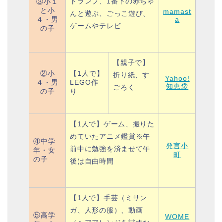
トランプ、1番下の赤ちゃ
③小１
と小
mamast
んと遊ぶ、ごっこ遊び、
４・男
a
ゲームやテレビ
の子
【親子で】
②小
【1人で】
折り紙、
す
Yahoo!
４・男
LEGO作
知恵袋
ごろく
の子
り
【1人で】
ゲーム、
撮りた
めていたアニメ鑑賞
※午
④中学
発言小
前中に勉強を済ませて午
年・女
町
の子
後は自由時間
【1人で】
手芸（ミサン
ガ、人形の服）、
動画
⑤高学
WOME