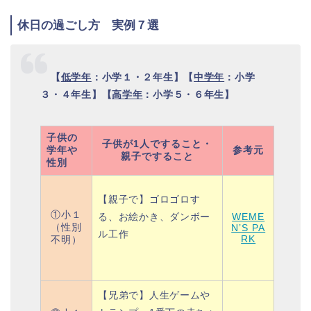
休日の過ごし方 実例７選
【
低学年
：小学１・２年生】【
中学年
：小学
３・４年生】【
高学年
：小学５・６年生】
子供の
子供が1人ですること・
学年や
参考元
親子ですること
性別
【親子で】
ゴロゴロす
①小１
る、
お絵かき、
ダンボー
WEME
（性別
N’S PA
ル工作
RK
不明）
【兄弟で】人生ゲームや