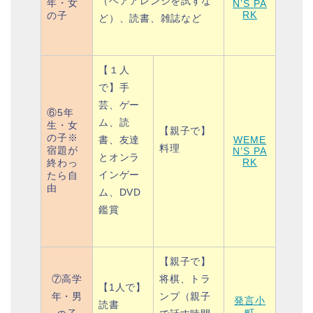
（ヘアアレンジを試すな
年・女
N’S PA
RK
の子
ど）、
読書、
雑誌など
【１人
で】
手
芸、
ゲー
⑥5年
ム、
読
生・女
【親子で】
の子※
書、
友達
WEME
料理
宿題が
N’S PA
とオンラ
RK
終わっ
インゲー
たら自
由
ム、
DVD
鑑賞
【親子で】
⑦高学
将棋、トラ
【1人で】
年・男
ンプ（親子
発言小
読書
町