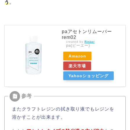
う
。
paアセトンリムーバー
rem02
created by
Rinker
pa(ピーエー)
Amazon
楽天市場
Yahooショッピング
またクラフトレジンの拭き取り液でもレジンを
溶かすことが出来ます。