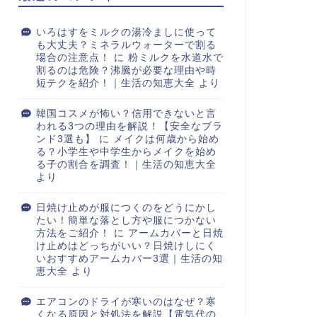
いろはすをミルクの湯冷ましに使って
も大丈夫？ミネラルウォーターで割る
場合の注意点！
に
粉ミルクを水道水で
割るのは危険？沸騰が必要な理由や時
短テクを紹介！｜生活の知恵大全
より
韓国コスメが怖い？信用できないと言
われる3つの理由を解説！【安全なブラ
ンド3選も】
に
メイクは何歳から始め
る？小学生や中学生からメイクを始め
る子の割合を調査！｜生活の知恵大全
より
日焼け止めが服につくのをどうにかし
たい！簡単な落とし方や服につかない
方法をご紹介！
に
アームカバーと日焼
け止めはどっちがいい？日焼けしにく
いおすすめアームカバー3選｜生活の知
恵大全
より
エアコンのドライが寒いのはなぜ？寒
くなる原因と対処法を解説【電気代の