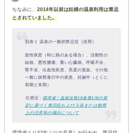
ちなみに、
2014年以前は妊婦の温泉利用は禁忌
とされていました。
別表１ 温泉の一般的禁忌症（浴用）
急性疾患（特に熱のある場合）、活動性の
結核、悪性腫瘍、重い心臓病、呼吸不全、
腎不全、出血性疾患、高度の貧血、その他
一般に病勢進行中の疾患、
妊娠中（とくに
初期と末期）
引用元：
環境省｜温泉法第18条第1項の規
定に基づく禁忌症および入浴または飲用
上の注意等の掲示について
環境省より32年ぶりの見直しが行われ、禁忌症