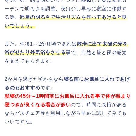
そのため、朝は明るいリビングに移動して昼は遮光カ
ーテンで明るさを調整、夜は少し早めに寝室に移動す
る等、
部屋の明るさで生活リズムを作ってあげると良
いでしょう。
また、生後1～2か月頃であれば
散歩に出て太陽の光を
浴びせたり外気浴をさせる
事で、自然と昼と夜の感覚
を覚えてもらえます。
2か月を過ぎた頃からなら
寝る前にお風呂に入れてあげ
るのもおすすめ
です。
就寝の45分～1時間前にお風呂に入れる事で体が温まり
寝つきが良くなる場合が多い
ので、時間に余裕がある
ならバスチェア等も利用しながら早めに試してみても
いいですね。