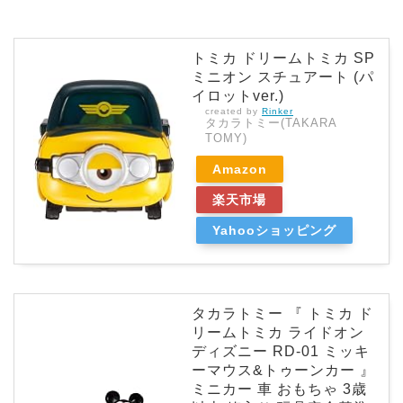
トミカ ドリームトミカ SP
ミニオン スチュアート (パ
イロットver.)
created by
Rinker
タカラトミー(TAKARA
TOMY)
Amazon
楽天市場
Yahooショッピング
タカラトミー 『 トミカ ド
リームトミカ ライドオン
ディズニー RD-01 ミッキ
ーマウス&トゥーンカー 』
ミニカー 車 おもちゃ 3歳