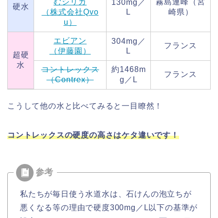
むシリカ
霧島連峰（宮
130mg／
硬水
（株式会社Qvo
L
崎県）
u）
エビアン
304mg／
フランス
（伊藤園）
L
超硬
水
コントレックス
約1468m
フランス
（Contrex）
g／L
こうして他の水と比べてみると一目瞭然！
コントレックスの硬度の高さはケタ違いです！
私たちが毎日使う水道水は、
石けんの泡立ちが
悪くなる等の理由で
硬度300mg／L以下の基準が