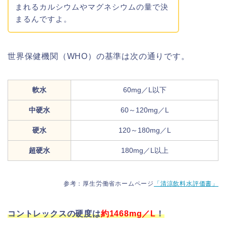
まれるカルシウムやマグネシウムの量で決
まるんですよ。
世界保健機関（WHO）の基準は次の通りです。
軟水
60mg／L以下
中硬水
60～120mg／L
硬水
120～180mg／L
超硬水
180mg／L以上
参考：厚生労働省ホームページ
「清涼飲料水評価書」
コントレックスの硬度は
約1468mg／L
！