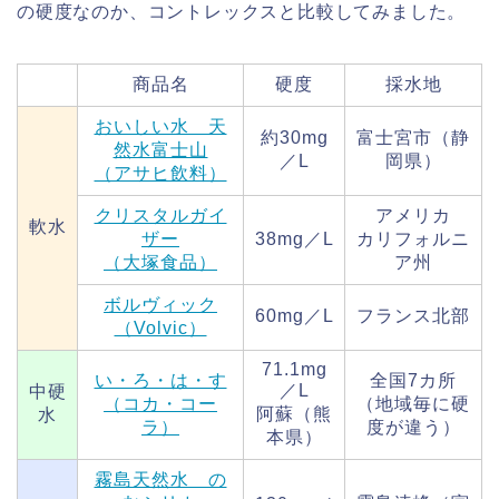
の硬度なのか、コントレックスと比較してみました。
商品名
硬度
採水地
おいしい水 天
約30mg
富士宮市（静
然水富士山
／L
岡県）
（アサヒ飲料）
クリスタルガイ
アメリカ
軟水
ザー
38mg／L
カリフォルニ
（大塚食品）
ア州
ボルヴィック
60mg／L
フランス北部
（Volvic）
71.1mg
い・ろ・は・す
全国7カ所
／L
中硬
（コカ・コー
（地域毎に硬
阿蘇（熊
水
ラ）
度が違う）
本県）
霧島天然水 の