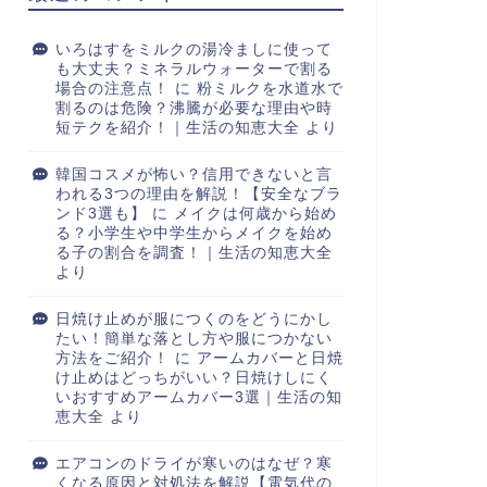
いろはすをミルクの湯冷ましに使って
も大丈夫？ミネラルウォーターで割る
場合の注意点！
に
粉ミルクを水道水で
割るのは危険？沸騰が必要な理由や時
短テクを紹介！｜生活の知恵大全
より
韓国コスメが怖い？信用できないと言
われる3つの理由を解説！【安全なブラ
ンド3選も】
に
メイクは何歳から始め
る？小学生や中学生からメイクを始め
る子の割合を調査！｜生活の知恵大全
より
日焼け止めが服につくのをどうにかし
たい！簡単な落とし方や服につかない
方法をご紹介！
に
アームカバーと日焼
け止めはどっちがいい？日焼けしにく
いおすすめアームカバー3選｜生活の知
恵大全
より
エアコンのドライが寒いのはなぜ？寒
くなる原因と対処法を解説【電気代の