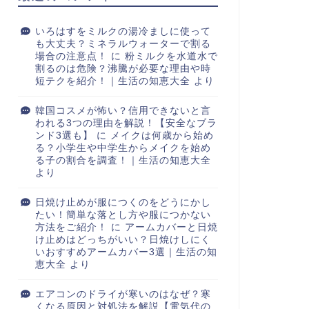
いろはすをミルクの湯冷ましに使って
も大丈夫？ミネラルウォーターで割る
場合の注意点！
に
粉ミルクを水道水で
割るのは危険？沸騰が必要な理由や時
短テクを紹介！｜生活の知恵大全
より
韓国コスメが怖い？信用できないと言
われる3つの理由を解説！【安全なブラ
ンド3選も】
に
メイクは何歳から始め
る？小学生や中学生からメイクを始め
る子の割合を調査！｜生活の知恵大全
より
日焼け止めが服につくのをどうにかし
たい！簡単な落とし方や服につかない
方法をご紹介！
に
アームカバーと日焼
け止めはどっちがいい？日焼けしにく
いおすすめアームカバー3選｜生活の知
恵大全
より
エアコンのドライが寒いのはなぜ？寒
くなる原因と対処法を解説【電気代の