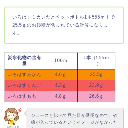
いろはすミカンだとペットボトル1本555ｍｌで
25.5ｇのお砂糖が含まれている計算になりま
す。
炭水化物の含有
1本（555ｍ
100ｍ
量
ｌ）
いろはすみかん
4.6ｇ
25.5g
いろはすりんご
4.3ｇ
23.9ｇ
いろはすもも
4.8ｇ
26.6ｇ
ジュースと比べて見た目が透明なので、砂
糖が入っているというイメージがなかった
悩める主婦