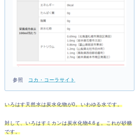
参照
コカ・コーラサイト
いろはす天然水は炭水化物が0。いわゆる水です。
対して、いろはすミカンは炭水化物4.6ｇ。これが砂糖
です。