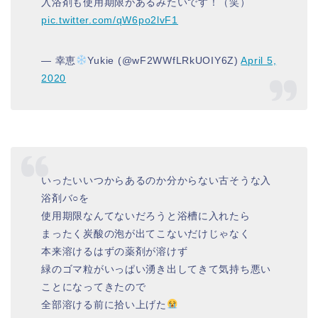
入浴剤も使用期限があるみたいです！（笑）
pic.twitter.com/qW6po2lvF1
— 幸恵
Yukie (@wF2WWfLRkUOIY6Z)
April 5,
2020
いったいいつからあるのか分からない古そうな入
浴剤バ○を
使用期限なんてないだろうと浴槽に入れたら
まったく炭酸の泡が出てこないだけじゃなく
本来溶けるはずの薬剤が溶けず
緑のゴマ粒がいっぱい湧き出してきて気持ち悪い
ことになってきたので
全部溶ける前に拾い上げた