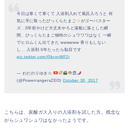
今日は寒くて寒くて 入浴剤入れて風呂入ろうと 何
気に手に取ったびっくらたまご
がゴーバスター
ズ…5年前やけど大丈夫やろと湯船に落とした瞬
間、びっくらたまご独特のシュワワワはなく 一瞬
でヒロムくん出てきた wwwwww 香りもしない
し… 入浴剤 5年たったら駄目です
pic.twitter.com/f3krxyWF2j
— わだのりゆき☆
(@PowerrangersZEO)
October 30, 2017
こちらは、炭酸ガス入りの入浴剤を試した方。残念な
がらシュワシュワはなかったようです。