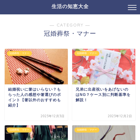
生活の知恵大全
― CATEGORY ―
冠婚葬祭・マナー
冠婚葬祭・マナー
冠婚葬祭・マナー
結婚祝いに箸はいらない？も
兄弟に出産祝いをあげないの
らった人の感想や箸選びのポ
はNG？ケース別に判断基準を
イント【箸以外のおすすめも
解説！
紹介】
2023年12月3日
2023年12月2日
冠婚葬祭・マナー
冠婚葬祭・マナー