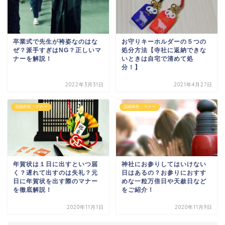
卒業式で先生が袴姿なのはな
お守りキーホルダーの５つの
ぜ？派手すぎはNG？正しいマ
処分方法【寺社に返納できな
ナーを解説！
いときは自宅で清めて処
分！】
2022年3月31日
2021年4月27日
冠婚葬祭・マナー
冠婚葬祭・マナー
年賀状は１日に出すといつ届
神社にお参りしてはいけない
く？遅れて出すのは失礼？元
日はあるの？お参りにおすす
日に年賀状を出す際のマナー
めな一粒万倍日や天赦日など
を徹底解説！
をご紹介！
2020年11月1日
2020年11月9日