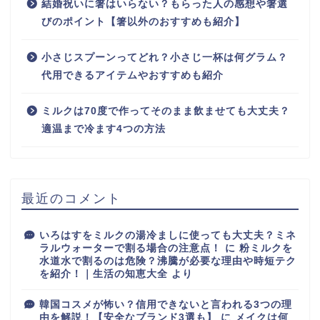
結婚祝いに箸はいらない？もらった人の感想や箸選
びのポイント【箸以外のおすすめも紹介】
小さじスプーンってどれ？小さじ一杯は何グラム？
代用できるアイテムやおすすめも紹介
ミルクは70度で作ってそのまま飲ませても大丈夫？
適温まで冷ます4つの方法
最近のコメント
いろはすをミルクの湯冷ましに使っても大丈夫？ミネ
ラルウォーターで割る場合の注意点！
に
粉ミルクを
水道水で割るのは危険？沸騰が必要な理由や時短テク
を紹介！｜生活の知恵大全
より
韓国コスメが怖い？信用できないと言われる3つの理
由を解説！【安全なブランド3選も】
に
メイクは何