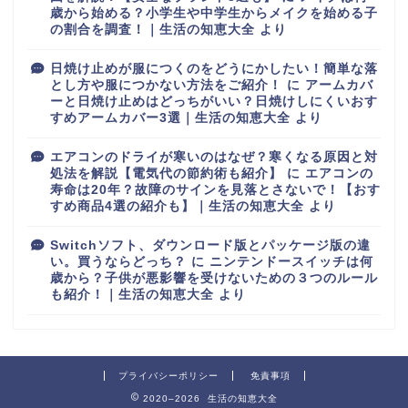
歳から始める？小学生や中学生からメイクを始める子
の割合を調査！｜生活の知恵大全
より
日焼け止めが服につくのをどうにかしたい！簡単な落
とし方や服につかない方法をご紹介！
に
アームカバ
ーと日焼け止めはどっちがいい？日焼けしにくいおす
すめアームカバー3選｜生活の知恵大全
より
エアコンのドライが寒いのはなぜ？寒くなる原因と対
処法を解説【電気代の節約術も紹介】
に
エアコンの
寿命は20年？故障のサインを見落とさないで！【おす
すめ商品4選の紹介も】｜生活の知恵大全
より
Switchソフト、ダウンロード版とパッケージ版の違
い。買うならどっち？
に
ニンテンドースイッチは何
歳から？子供が悪影響を受けないための３つのルール
も紹介！｜生活の知恵大全
より
プライバシーポリシー
免責事項
2020–2026 生活の知恵大全