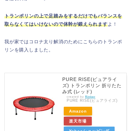
トランポリンの上で足踏みをするだけでもバランスを
取らなくてはいけないので体幹が鍛えられます
よ！
我が家ではコロナ太り解消のためにこちらのトランポ
リンを購入しました。
PURE RISE(ピュアライ
ズ) トランポリン 折りたた
み式 (レッド)
created by
Rinker
PURE RISE(ピュアライズ)
Amazon
楽天市場