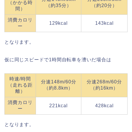
（かかる時
（約35分）
（約20分）
間）
消費カロリ
129kcal
143kcal
ー
となります。
仮に同じスピードで1時間自転車を漕いだ場合は
時速/時間
分速148m/60分
分速268m/60分
（走れる距
（約8.8km）
（約16km）
離）
消費カロリ
221kcal
428kcal
ー
となります。