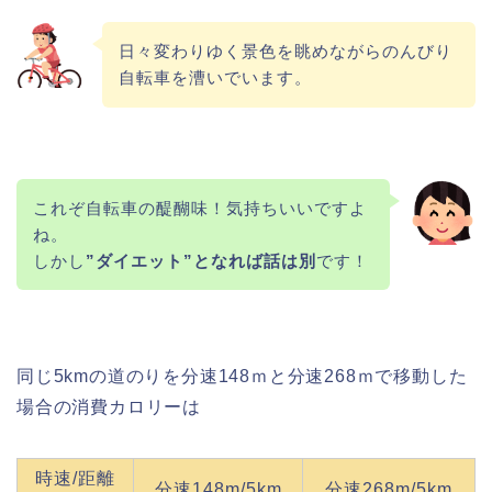
日々変わりゆく景色を眺めながらのんびり
自転車を漕いでいます。
これぞ自転車の醍醐味！気持ちいいですよ
ね。
しかし
”ダイエット”となれば話は別
です！
同じ5kmの道のりを分速148ｍと分速268ｍで移動した
場合の消費カロリーは
時速/距離
分速148m/5km
分速268m/5km