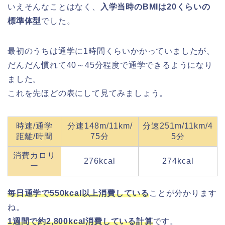
いえそんなことはなく、
入学当時のBMIは20くらいの
標準体型
でした。
最初のうちは通学に1時間くらいかかっていましたが、
だんだん慣れて40～45分程度で通学できるようになり
ました。
これを先ほどの表にして見てみましょう。
時速/通学
分速148m/11km/
分速251m/11km/4
距離/時間
75分
5分
消費カロリ
276kcal
274kcal
ー
毎日通学で550kcal以上消費している
ことが分かります
ね。
1週間で約2,800kcal消費している計算
です。