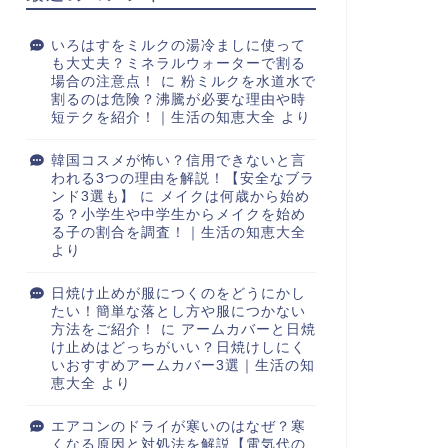
いろはすをミルクの湯冷ましに使って
も大丈夫？ミネラルウォーターで割る
場合の注意点！
に
粉ミルクを水道水で
割るのは危険？沸騰が必要な理由や時
短テクを紹介！｜生活の知恵大全
より
韓国コスメが怖い？信用できないと言
われる3つの理由を解説！【安全なブラ
ンド3選も】
に
メイクは何歳から始め
る？小学生や中学生からメイクを始め
る子の割合を調査！｜生活の知恵大全
より
日焼け止めが服につくのをどうにかし
たい！簡単な落とし方や服につかない
方法をご紹介！
に
アームカバーと日焼
け止めはどっちがいい？日焼けしにく
いおすすめアームカバー3選｜生活の知
恵大全
より
エアコンのドライが寒いのはなぜ？寒
くなる原因と対処法を解説【電気代の