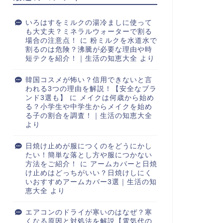
いろはすをミルクの湯冷ましに使って
も大丈夫？ミネラルウォーターで割る
場合の注意点！
に
粉ミルクを水道水で
割るのは危険？沸騰が必要な理由や時
短テクを紹介！｜生活の知恵大全
より
韓国コスメが怖い？信用できないと言
われる3つの理由を解説！【安全なブラ
ンド3選も】
に
メイクは何歳から始め
る？小学生や中学生からメイクを始め
る子の割合を調査！｜生活の知恵大全
より
日焼け止めが服につくのをどうにかし
たい！簡単な落とし方や服につかない
方法をご紹介！
に
アームカバーと日焼
け止めはどっちがいい？日焼けしにく
いおすすめアームカバー3選｜生活の知
恵大全
より
エアコンのドライが寒いのはなぜ？寒
くなる原因と対処法を解説【電気代の