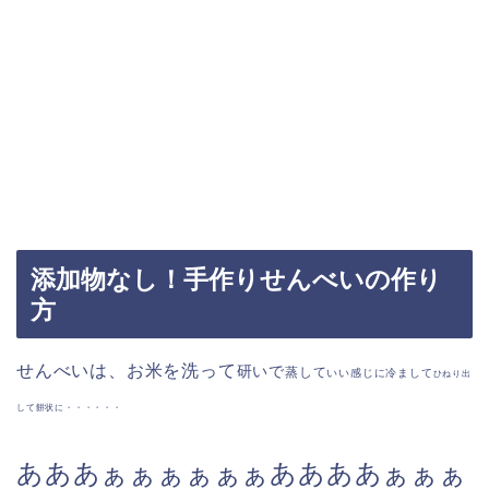
添加物なし！手作りせんべいの作り
方
せんべいは、お米を洗って
研いで
蒸して
いい感じに冷まして
ひねり出
して餅状に・・・・・・
あああぁぁぁぁぁぁああああぁぁぁ